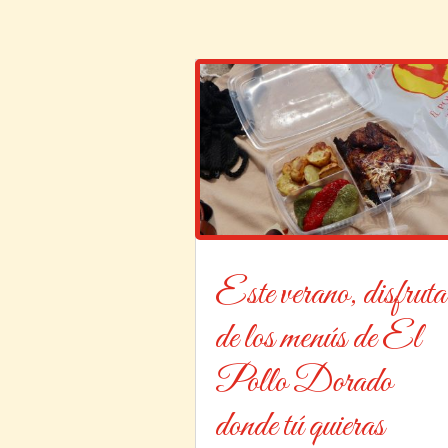
Este verano, disfruta
de los menús de El
Pollo Dorado
donde tú quieras