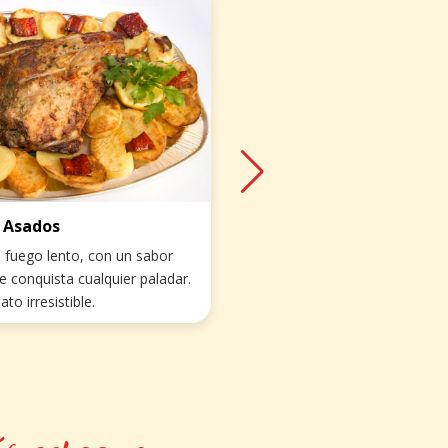
Asados
 fuego lento, con un sabor
Un plato
e conquista cualquier paladar.
mariscos
ato irresistible.