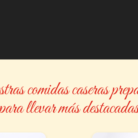
ras comidas caseras prep
para llevar más destacada