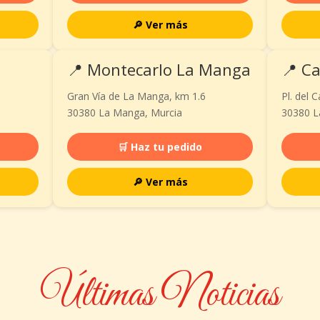
🔎 Ver más
📍 Montecarlo La Manga
📍 C
Gran Vía de La Manga, km 1.6
Pl. del 
30380 La Manga, Murcia
30380 L
🛒 Haz tu pedido
🔎 Ver más
Últimas Noticias