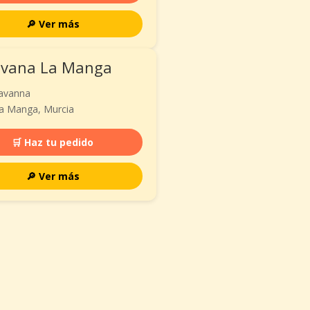
🔎 Ver más
avana La Manga
Cavanna
a Manga, Murcia
🛒 Haz tu pedido
🔎 Ver más