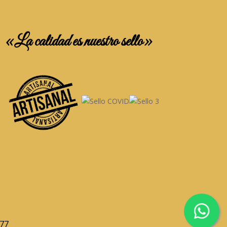
«La calidad es nuestro sello»
677