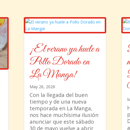
¡El verano ya huele a
Pollo Dorado en
La Manga!
May 26, 2026
Con la llegada del buen
M
tiempo y de una nueva
H
temporada en La Manga,
p
nos hace muchísima ilusión
D
anunciar que este sábado
a
30 de mayo vuelve a abrir