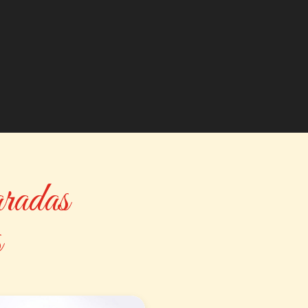
aradas
s