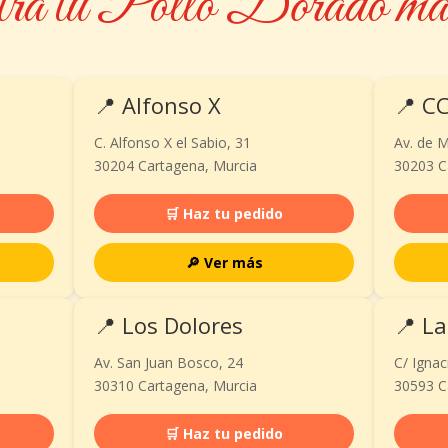
ra tu Pollo Dorado más
📍 Alfonso X
📍 CC
C. Alfonso X el Sabio, 31
Av. de M
30204 Cartagena, Murcia
30203 C
🛒 Haz tu pedido
🔎 Ver más
📍 Los Dolores
📍 L
Av. San Juan Bosco, 24
C/ Ignac
30310 Cartagena, Murcia
30593 C
🛒 Haz tu pedido