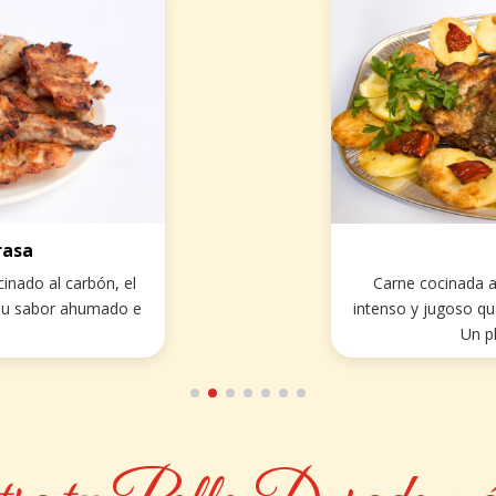
rasa
inado al carbón, el
Carne cocinada a
 su sabor ahumado e
intenso y jugoso qu
Un pl