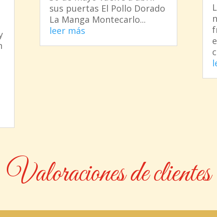
L
sus puertas El Pollo Dorado
n
La Manga Montecarlo...
f
leer más
y
e
n
c
l
Valoraciones de clientes