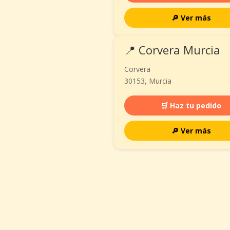
🔎 Ver más
📍 Corvera Murcia
Corvera
30153, Murcia
🛒 Haz tu pedido
🔎 Ver más