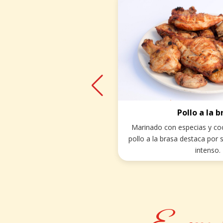
Pollo a la b
a falla.
Marinado con especias y coc
, el pollo
pollo a la brasa destaca por
radición.
intenso.