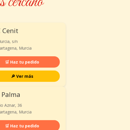
 cercano
 Cenit
urcia, s/n
artagena, Murcia
🛒 Haz tu pedido
🔎 Ver más
a Palma
io Aznar, 36
artagena, Murcia
🛒 Haz tu pedido