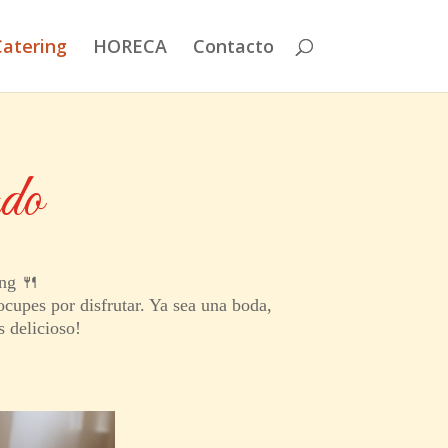
Catering
HORECA
Contacto
do
ing 🍴
ocupes por disfrutar. Ya sea una boda,
 delicioso!