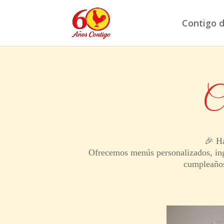
Contigo d
C
🎉 Ha
Ofrecemos menús personalizados, ingre
cumpleaños