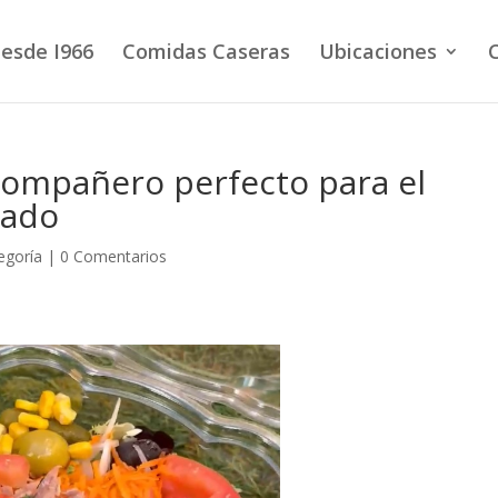
esde I966
Comidas Caseras
Ubicaciones
 compañero perfecto para el
rado
egoría
|
0 Comentarios