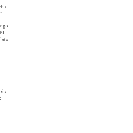
cha
.”
ingo
El
lato
bio
z