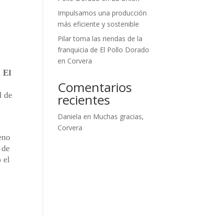
Impulsamos una producción
más eficiente y sostenible
Pilar toma las riendas de la
franquicia de El Pollo Dorado
en Corvera
n
El
Comentarios
d de
recientes
Daniela
en
Muchas gracias,
Corvera
eno
 de
 el