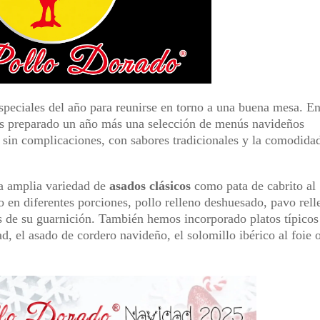
peciales del año para reunirse en torno a una buena mesa. E
s preparado un año más una selección de menús navideños
s sin complicaciones, con sabores tradicionales y la comodida
una amplia variedad de
asados clásicos
como pata de cabrito al
do en diferentes porciones, pollo relleno deshuesado, pavo rell
s de su guarnición. También hemos incorporado platos típicos
, el asado de cordero navideño, el solomillo ibérico al foie o