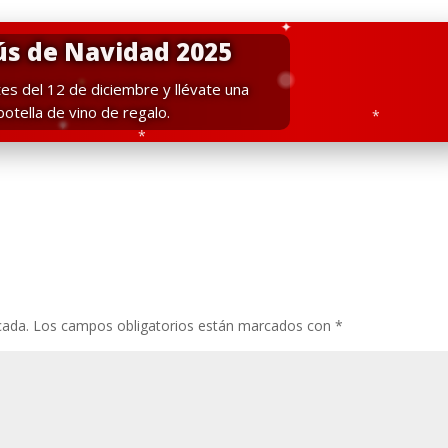
❄
s de Navidad 2025
✦
es del 12 de diciembre y llévate una
botella de vino de regalo.
*
✦
*
cada.
Los campos obligatorios están marcados con
*