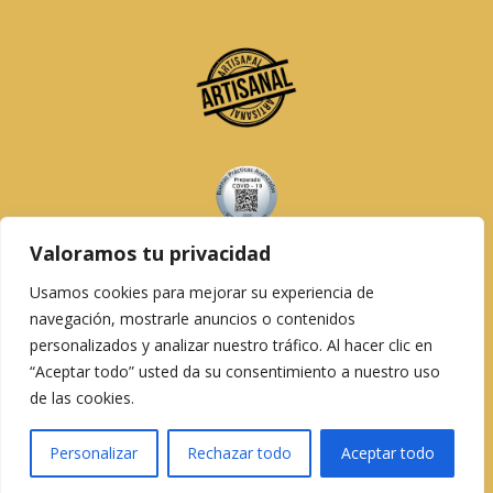
Valoramos tu privacidad
Usamos cookies para mejorar su experiencia de
navegación, mostrarle anuncios o contenidos
personalizados y analizar nuestro tráfico. Al hacer clic en
Copyright © 1966 – 2026 Pollo Dorado
“Aceptar todo” usted da su consentimiento a nuestro uso
Asadores, S.L. B-30748677
de las cookies.
Aviso Legal
|
Política de cookies
|
Política de
privacidad
|
Desarrollado por Soluciones Micra
Personalizar
Rechazar todo
Aceptar todo